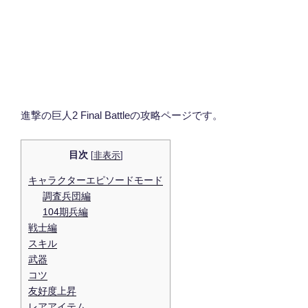
進撃の巨人2 Final Battleの攻略ページです。
目次
[
非表示
]
キャラクターエピソードモード
調査兵団編
104期兵編
戦士編
スキル
武器
コツ
友好度上昇
レアアイテム