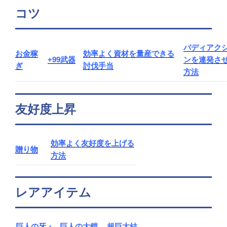
コツ
バディアク
お金稼
効率よく資材を量産できる
+99武器
ンを連発さ
ぎ
討伐手当
方法
友好度上昇
効率よく友好度を上げる
贈り物
方法
レアアイテム
巨人の牙・
巨人の大鎧
超巨大結