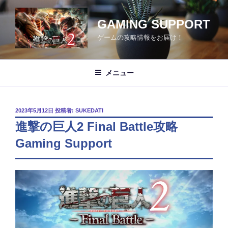
コ
ン
GAMING SUPPORT
テ
ゲームの攻略情報をお届け！
ン
ツ
へ
メニュー
ス
キ
ッ
投
2023年5月12日
投稿者:
SUKEDATI
プ
稿
進撃の巨人2 Final Battle攻略
日:
Gaming Support