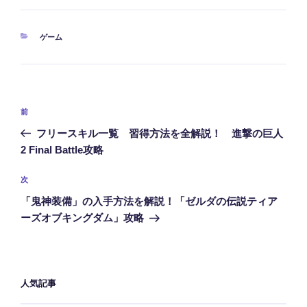
カ
ゲーム
テ
ゴ
リ
ー
投
前
前
稿
の
フリースキル一覧 習得方法を全解説！ 進撃の巨人
ナ
投
2 Final Battle攻略
ビ
稿
ゲ
次
次
の
ー
「鬼神装備」の入手方法を解説！「ゼルダの伝説ティア
投
シ
ーズオブキングダム」攻略
稿
ョ
ン
人気記事