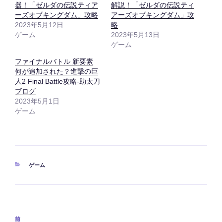
器！「ゼルダの伝説ティア
解説！「ゼルダの伝説ティ
ーズオブキングダム」攻略
アーズオブキングダム」攻
2023年5月12日
略
ゲーム
2023年5月13日
ゲーム
ファイナルバトル 新要素
何が追加された？進撃の巨
人2 Final Battle攻略-助太刀
ブログ
2023年5月1日
ゲーム
カ
ゲーム
テ
ゴ
リ
ー
投
前
前