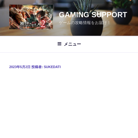
コ
ン
GAMING SUPPORT
テ
ゲームの攻略情報をお届け！
ン
ツ
へ
メニュー
ス
キ
ッ
投
2023年5月2日
投稿者:
SUKEDATI
プ
稿
日: