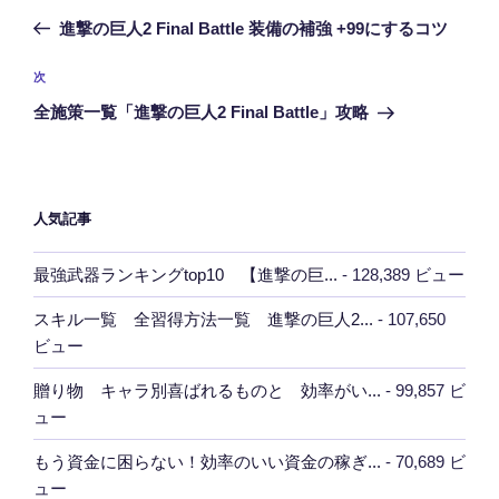
稿
の
進撃の巨人2 Final Battle 装備の補強 +99にするコツ
ナ
投
ビ
稿
次
次
ゲ
の
全施策一覧「進撃の巨人2 Final Battle」攻略
投
ー
稿
シ
ョ
人気記事
ン
最強武器ランキングtop10 【進撃の巨...
- 128,389 ビュー
スキル一覧 全習得方法一覧 進撃の巨人2...
- 107,650
ビュー
贈り物 キャラ別喜ばれるものと 効率がい...
- 99,857 ビ
ュー
もう資金に困らない！効率のいい資金の稼ぎ...
- 70,689 ビ
ュー