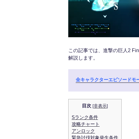
この記事では、進撃の巨人2 Fina
解説します。
全キャラクターエピソードモ
目次
[
非表示
]
Sランク条件
攻略チャート
アンロック
緊急討伐対象発生条件