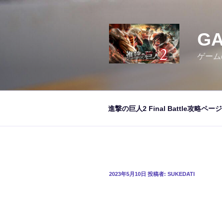
コ
ン
テ
GA
ン
ツ
ゲーム
へ
ス
キ
ッ
進撃の巨人2 Final Battle攻略ページ
プ
投
2023年5月10日
投稿者:
SUKEDATI
稿
日: