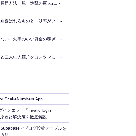
習得方法一覧 進撃の巨人2...
-
ー
別喜ばれるものと 効率がい...
-
ない！効率のいい資金の稼ぎ...
-
と巨人の大鎧片をカンタンに...
-
 for SnakeNumbers App
インエラー『Invalid login
ls』の原因と解決策を徹底解説！
upabaseでブログ投稿テーブルを
る方法