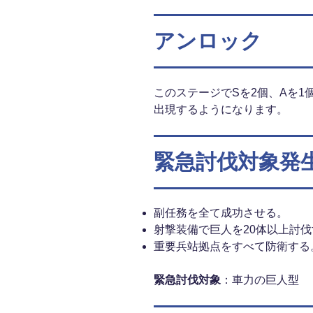
アンロック
このステージでSを2個、Aを1
出現するようになります。
緊急討伐対象発
副任務を全て成功させる。
射撃装備で巨人を20体以上討
重要兵站拠点をすべて防衛する
緊急討伐対象
：車力の巨人型