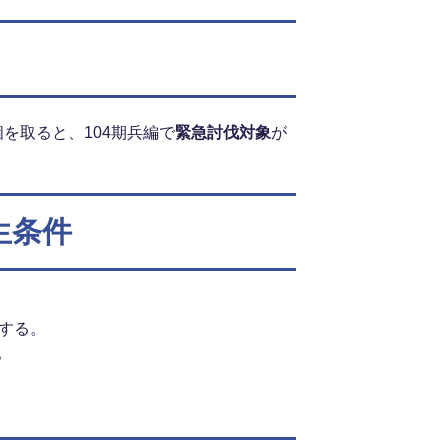
個を取ると、104期兵編で
緊急討伐対象
が
生条件
伐する。
。