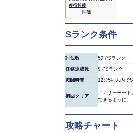
獲得報酬
関連
Sランク条件
討伐数
59でSランク
任務達成数
9でSランク
戦闘時間
12分5秒以内で
アナザーモード
初回クリア
できるように。
攻略チャート