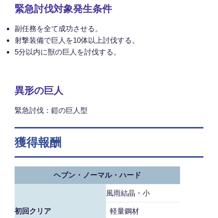
緊急討伐対象発生条件
副任務を全て成功させる。
射撃装備で巨人を10体以上討伐する。
5分以内に獣の巨人を討伐する。
異形の巨人
緊急討伐：鎧の巨人型
獲得報酬
ヘブン・ノーマル・ハード
風雨結晶・小
初回クリア
軽量鋼材