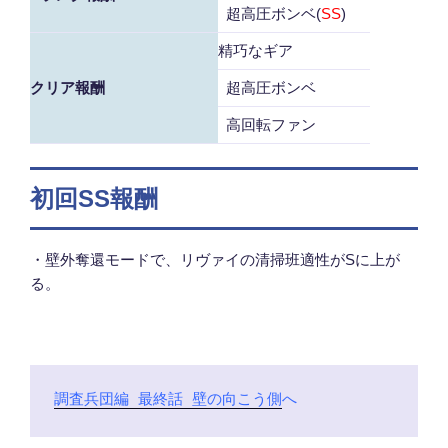
超高圧ボンベ(
SS
)
精巧なギア
クリア報酬
超高圧ボンベ
高回転ファン
初回SS報酬
・壁外奪還モードで、リヴァイの清掃班適性がSに上が
る。
調査兵団編 最終話 壁の向こう側
へ