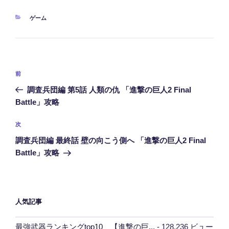
カ
ゲーム
テ
ゴ
リ
ー
投
前
前
稿
の
調査兵団編 第5話 人類の仇 「進撃の巨人2 Final
ナ
投
Battle」攻略
ビ
稿
ゲ
次
次
の
ー
調査兵団編 最終話 壁の向こう側へ 「進撃の巨人2 Final
投
シ
Battle」攻略
稿
ョ
ン
人気記事
最強武器ランキングtop10 【進撃の巨...
- 128,236 ビュー