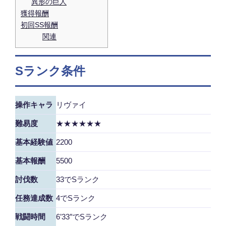
異形の巨人
獲得報酬
初回SS報酬
関連
Sランク条件
操作キャラ
リヴァイ
難易度
★★★★★★
基本経験値
2200
基本報酬
5500
討伐数
33でSランク
任務達成数
4でSランク
戦闘時間
6’33″でSランク