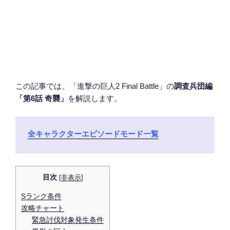
この記事では、「進撃の巨人2 Final Battle」の
調査兵団編
「第6話 奇襲」
を解説します。
全キャラクターエピソードモード一覧
目次
[
非表示
]
Sランク条件
攻略チャート
緊急討伐対象発生条件