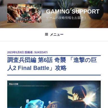
コ
ン
GAMING SUPPORT
テ
ゲームの攻略情報をお届け！
ン
ツ
へ
メニュー
ス
キ
ッ
投
2023年5月8日
投稿者:
SUKEDATI
プ
稿
調査兵団編 第6話 奇襲 「進撃の巨
日:
人2 Final Battle」攻略