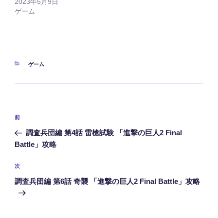
2023年5月9日
ゲーム
カ
ゲーム
テ
ゴ
リ
ー
投
前
前
稿
の
調査兵団編 第4話 雷槍試験 「進撃の巨人2 Final
ナ
投
Battle」攻略
ビ
稿
ゲ
次
次
の
ー
調査兵団編 第6話 奇襲 「進撃の巨人2 Final Battle」攻略
投
シ
稿
ョ