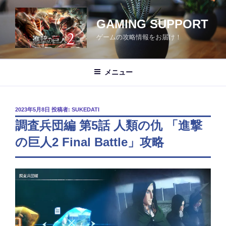
コ
ン
GAMING SUPPORT
テ
ゲームの攻略情報をお届け！
ン
ツ
へ
メニュー
ス
キ
ッ
投
2023年5月8日
投稿者:
SUKEDATI
プ
稿
調査兵団編 第5話 人類の仇 「進撃
日:
の巨人2 Final Battle」攻略