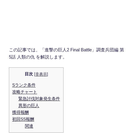
この記事では、「進撃の巨人2 Final Battle」調査兵団編 第
5話 人類の仇 を解説します。
目次
[
非表示
]
Sランク条件
攻略チャート
緊急討伐対象発生条件
異形の巨人
獲得報酬
初回SS報酬
関連