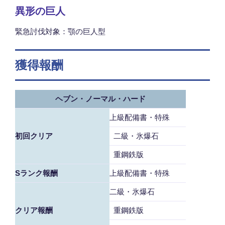
異形の巨人
緊急討伐対象：顎の巨人型
獲得報酬
ヘブン・ノーマル・ハード
上級配備書・特殊
初回クリア
二級・氷爆石
重鋼鉄版
Sランク報酬
上級配備書・特殊
二級・氷爆石
クリア報酬
重鋼鉄版