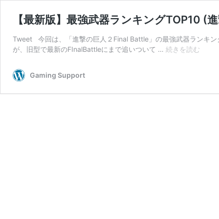
【最新版】最強武器ランキングTOP10 (進撃の巨
Tweet 今回は、「進撃の巨人２Final Battle」の最強武
【最
が、旧型で最新のFInalBattleにまで追いついて …
続きを読む
新
版】
Gaming Support
最
強
武
器
ラ
ン
キ
ン
グ
TOP1
(進
撃
の
巨