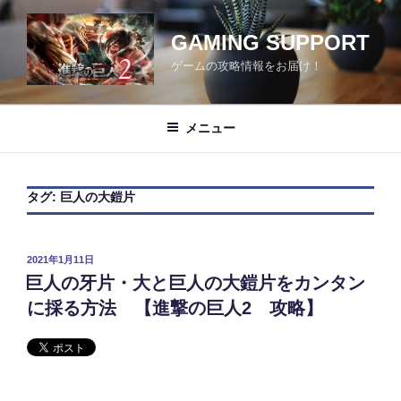
コ
ン
GAMING SUPPORT
テ
ゲームの攻略情報をお届け！
ン
ツ
へ
メニュー
ス
キ
ッ
タグ:
巨人の大鎧片
プ
投
2021年1月11日
稿
巨人の牙片・大と巨人の大鎧片をカンタン
日:
に採る方法 【進撃の巨人2 攻略】