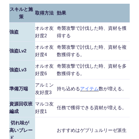
スキルと施
取得方法
効果
策
オルオ友
奇襲攻撃で討伐した時、資材を獲
強盗
好度2
得する
オルオ友
奇襲攻撃で討伐した時、資材を複
強盗Lv2
好度4
数獲得する。
オルオ友
奇襲攻撃で討伐した時、資材を多
強盗Lv3
好度6
数獲得する。
アルミン
準備万端
持ち込める
アイテム
数が増える。
友好度3
資源回収班
マルコ友
任務で獲得できる資材が増える。
編成
好度1
切れ味が
高いブレー
おすすめはゲプリュルリーゼ派生
ド