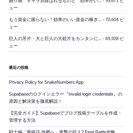
贈り物 キャラ別喜ばれるものと 効率がい...
- 99,671 ビ
ュー
もう資金に困らない！効率のいい資金の稼ぎ...
- 70,604 ビ
ュー
巨人の牙片・大と巨人の大鎧片をカンタンに...
- 69,928 ビ
ュー
最近の投稿
Privacy Policy for SnakeNumbers App
Supabaseのログインエラー『Invalid login credentials』の
原因と解決策を徹底解説！
【完全ガイド】Supabaseでブログ投稿テーブルを作成・
管理する方法
戦士編「最終話 故郷へ」進撃の巨人2 Final Battle攻略