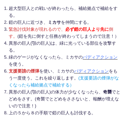
超大型巨人との戦いが終わったら、補給拠点で補給をす
る。
鎧の巨人に近づき、
ミカサ
を仲間にする。
緊急討伐対象が現れるので、
必ず鎧の巨人より先に
倒
す。
(鎧を先に倒すと任務が終わってしまうので注意！）
異形の巨人(顎の巨人)は、緑に光っている部位を攻撃す
る。
緑のゲージがなくなったら、ミカサの
バディアクション
を使う。
支援要請の煙弾
を使い、ミカサの
バディアクション
をも
う一度使う。これを繰り返します。
(支援要請の煙弾がな
くなったら補給拠点で補給する）
異形の巨人(顎の巨人)の体力が少なくなったら、
奇襲
でと
どめをさす。(奇襲でとどめをささないと、報酬が増えな
いので注意！)
上の５から８の手順で鎧の巨人も討伐する。