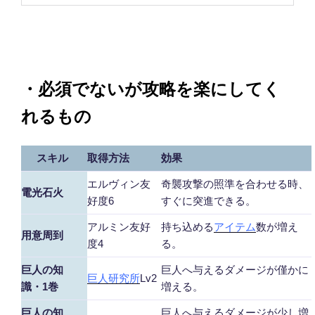
・必須でないが攻略を楽にしてく
れるもの
スキル
取得方法
効果
エルヴィン友
奇襲攻撃の照準を合わせる時、
電光石火
好度6
すぐに突進できる。
アルミン友好
持ち込める
アイテム
数が増え
用意周到
度4
る。
巨人の知
巨人へ与えるダメージが僅かに
巨人研究所
Lv2
識・1巻
増える。
巨人の知
巨人へ与えるダメージが少し増