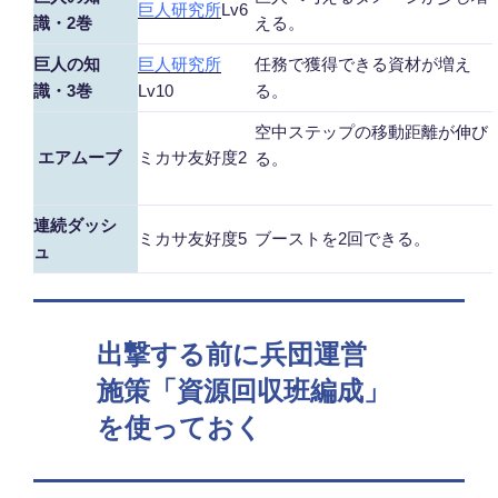
巨人研究所
Lv6
識・2巻
える。
巨人の知
巨人研究所
任務で獲得できる資材が増え
識・3巻
Lv10
る。
空中ステップの移動距離が伸び
エアムーブ
ミカサ友好度2
る。
連続ダッシ
ミカサ友好度5
ブーストを2回できる。
ュ
出撃する前に兵団運営
施策「資源回収班編成」
を使っておく