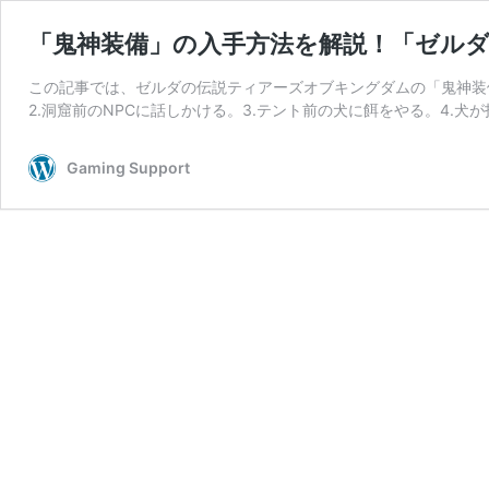
「鬼神装備」の入手方法を解説！「ゼル
この記事では、ゼルダの伝説ティアーズオブキングダムの「鬼神装備
2.洞窟前のNPCに話しかける。3.テント前の犬に餌をやる。4.犬
Gaming Support